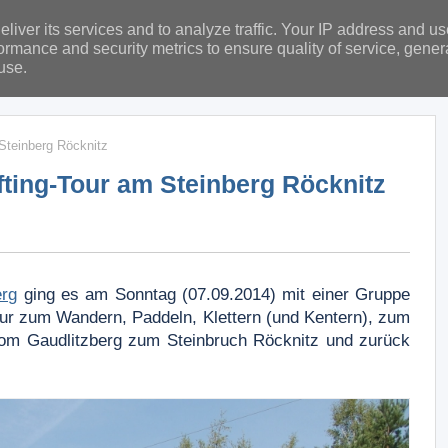
liver its services and to analyze traffic. Your IP address and u
ormance and security metrics to ensure quality of service, gene
use.
Steinberg Röcknitz
fting-Tour am Steinberg Röcknitz
erg
ging es am Sonntag (07.09.2014) mit einer Gruppe
our zum Wandern, Paddeln, Klettern (und Kentern), zum
vom Gaudlitzberg zum Steinbruch Röcknitz und zurück