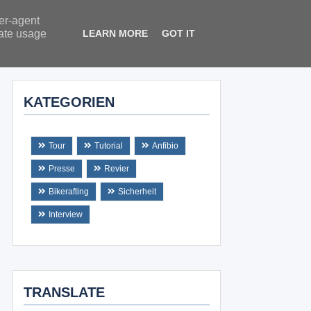
ser-agent
rate usage
LEARN MORE
GOT IT
KATEGORIEN
Tour
Tutorial
Anfibio
Presse
Revier
Bikerafting
Sicherheit
Interview
TRANSLATE