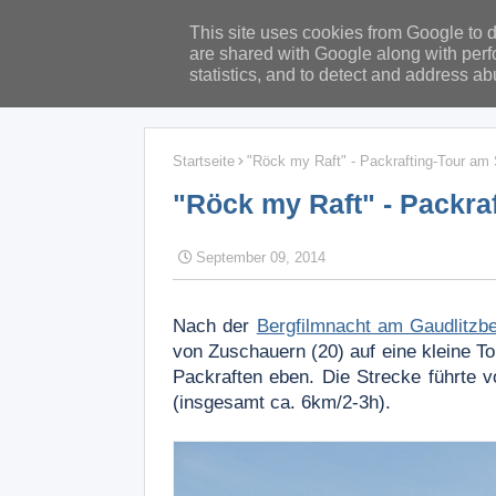
This site uses cookies from Google to de
are shared with Google along with perf
statistics, and to detect and address ab
Startseite
"Röck my Raft" - Packrafting-Tour am 
"Röck my Raft" - Packra
September 09, 2014
Nach der
Bergfilmnacht am Gaudlitzb
von Zuschauern (20) auf eine kleine T
Packraften eben. Die Strecke führte 
(insgesamt ca. 6km/2-3h).