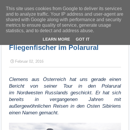
This site uses cookies from Google to deliver its services
and to analyze traffic. Your IP address and user-agent are
shared with Google along with performance and security
metrics to ensure quality of service, generate usage
statistics, and to detect and address abuse.
Startseite
Fliegenfischer im Polarural
LEARN MORE
GOT IT
Fliegenfischer im Polarural
Februar 02, 2016
Clemens aus Österreich hat uns gerade einen
Bericht von seiner Tour in den Polarural
im Nordwesten Russlands geschickt. Er hat sich
bereits in vergangenen Jahren mit
außergewöhnlichen Reisen in den Osten Sibiriens
einen Namen gemacht.