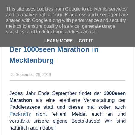
This site uses cookies from Google to deliver its services
and to analyze traffic. Your IP address and user-agent are
shared with Google along with performance and security
metrics to ensure quality of service, generate usage
statistics, and to detect and address abuse.
Startseite
Der 1000seen Marathon in Mecklenburg
LEARN MORE
GOT IT
Der 1000seen Marathon in
Mecklenburg
September 20, 2016
Jedes Jahr Ende September findet der
1000seen
Marathon
als eine etablierte Veranstaltung der
Paddlerszene statt und dieses mal sollen auch
Packrafts
nicht fehlen!
Meldet euch an und
verstärkt unsere eigene Bootsklasse! Wir sind
natürlich auch dabei!