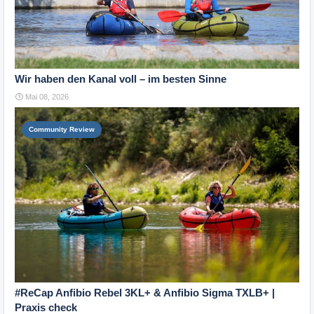
Wir haben den Kanal voll – im besten Sinne
Mai 08, 2026
Community Review
#ReCap Anfibio Rebel 3KL+ & Anfibio Sigma TXLB+ |
Praxis check