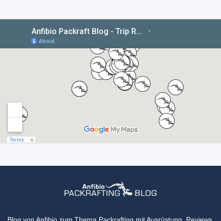
Blog von Anfibio zum Thema Packrafting mit Ausrüstung, Reviews,