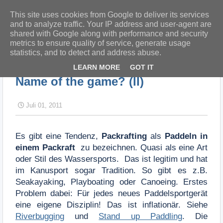
This site uses cookies from Google to deliver its services
and to analyze traffic. Your IP address and user-agent are
shared with Google along with performance and security
metrics to ensure quality of service, generate usage
statistics, and to detect and address abuse.
Startseite
Name of the game? (II)
LEARN MORE
GOT IT
Name of the game? (II)
Juli 01, 2011
Es gibt eine Tendenz,
Packrafting
als
Paddeln in
einem Packraft
zu bezeichnen. Quasi als eine Art
oder Stil des Wassersports. Das ist legitim und hat
im Kanusport sogar Tradition. So gibt es z.B.
Seakayaking, Playboating oder Canoeing. Erstes
Problem dabei: Für jedes neues Paddelsportgerät
eine eigene Disziplin! Das ist inflationär. Siehe
Riverbugging
und
Stand up Paddling
. Die