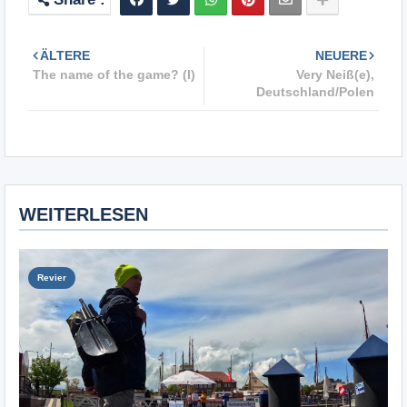
ÄLTERE
NEUERE
The name of the game? (I)
Very Neiß(e),
Deutschland/Polen
WEITERLESEN
Revier